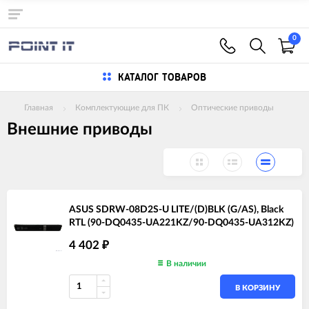
0
КАТАЛОГ ТОВАРОВ
Главная
Комплектующие для ПК
Оптические приводы
Внешние приводы
ASUS SDRW-08D2S-U LITE/(D)BLK (G/AS), Black
RTL (90-DQ0435-UA221KZ/90-DQ0435-UA312KZ)
4 402
₽
В наличии
В КОРЗИНУ