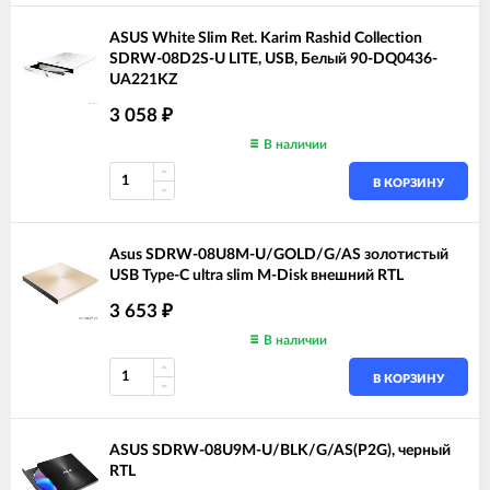
ASUS White Slim Ret. Karim Rashid Collection
SDRW-08D2S-U LITE, USB, Белый 90-DQ0436-
UA221KZ
3 058
₽
В наличии
В КОРЗИНУ
Asus SDRW-08U8M-U/GOLD/G/AS золотистый
USB Type-C ultra slim M-Disk внешний RTL
3 653
₽
В наличии
В КОРЗИНУ
ASUS SDRW-08U9M-U/BLK/G/AS(P2G), черный
RTL