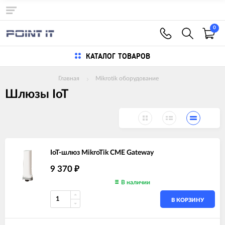
0
КАТАЛОГ ТОВАРОВ
Главная
Mikrotik оборудование
Шлюзы IoT
IoT-шлюз MikroTik CME Gateway
9 370
₽
В наличии
В КОРЗИНУ