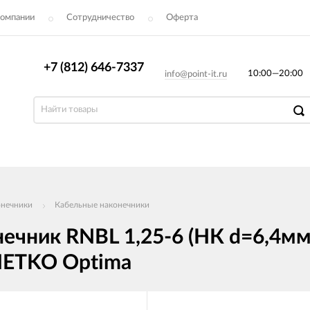
компании
Сотрудничество
Оферта
+7 (812) 646-7337
10:00—20:00
info@point-it.ru
онечники
Кабельные наконечники
чник RNBL 1,25-6 (НК d=6,4мм)
NETKO Optima