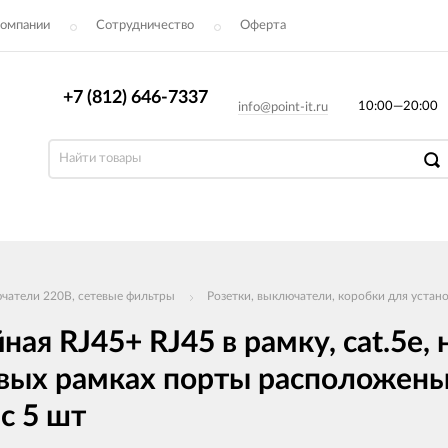
компании
Сотрудничество
Оферта
+7 (812) 646-7337
10:00—20:00
info@point-it.ru
ючатели 220В, сетевые фильтры
Розетки, выключатели, коробки для устан
ая RJ45+ RJ45 в рамку, cat.5e,
стовых рамках порты расположен
c 5 шт