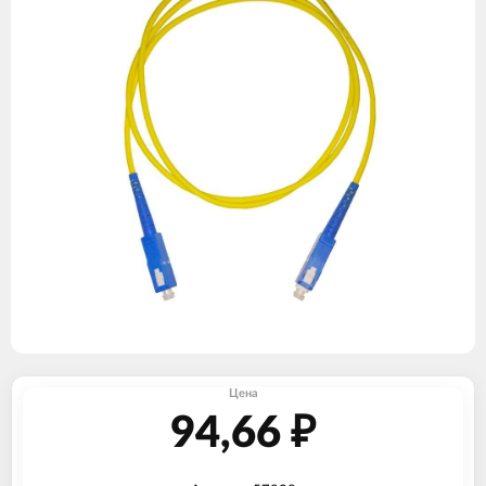
Цена
94,66
₽